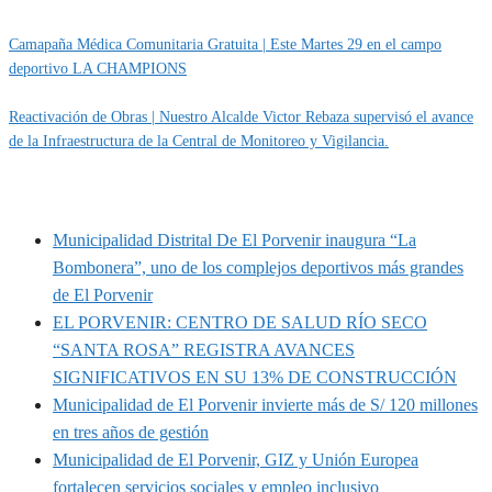
Camapaña Médica Comunitaria Gratuita | Este Martes 29 en el campo
deportivo LA CHAMPIONS
Reactivación de Obras | Nuestro Alcalde Victor Rebaza supervisó el avance
de la Infraestructura de la Central de Monitoreo y Vigilancia.
MUNIPORVENIR INFORMA
Municipalidad Distrital De El Porvenir inaugura “La
Bombonera”, uno de los complejos deportivos más grandes
de El Porvenir
EL PORVENIR: CENTRO DE SALUD RÍO SECO
“SANTA ROSA” REGISTRA AVANCES
SIGNIFICATIVOS EN SU 13% DE CONSTRUCCIÓN
Municipalidad de El Porvenir invierte más de S/ 120 millones
en tres años de gestión
Municipalidad de El Porvenir, GIZ y Unión Europea
fortalecen servicios sociales y empleo inclusivo