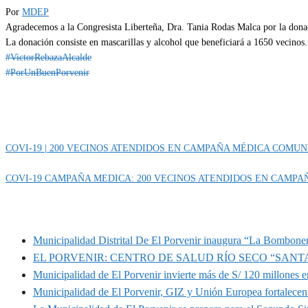
Por
MDEP
Agradecemos a la Congresista Liberteña, Dra. Tania Rodas Malca por la donac
La donación consiste en mascarillas y alcohol que beneficiará a 1650 vecinos.
#VictorRebazaAlcalde
#PorUnBuenPorvenir
Categoría
IMPORTANTE
COVI-19 | 200 VECINOS ATENDIDOS EN CAMPAÑA MÉDICA COMUN
COVI-19 CAMPAÑA MEDICA: 200 VECINOS ATENDIDOS EN CAMPA
MUNIPORVENIR INFORMA
Municipalidad Distrital De El Porvenir inaugura “La Bomboner
EL PORVENIR: CENTRO DE SALUD RÍO SECO “SANT
Municipalidad de El Porvenir invierte más de S/ 120 millones en
Municipalidad de El Porvenir, GIZ y Unión Europea fortalecen 