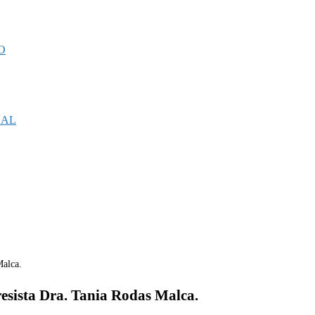
O
CAL
ista Dra. Tania Rodas Malca.