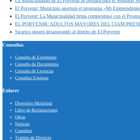
La Municipalidad de El Porvenir se prepara para el Segundo S
El Porvenir: Municipio apertura el programa «Mi Emprendimie
El Porvenir: La Municipalidad firma compromiso con el Progr
EL PORVENIR: ADULTOS MAYORES DEL CIAM PRE
Sicarios siguen desangrando al distrito de El Porvenir
Consultas
Consulta de Expediente
Consulta de Documentos
Consulta de Licencias
Consultas Externas
Enlaces
Directorio Municipal
Libro de Reclamaciones
Obras
Noticias
Consultas
Trámite de Divorcio