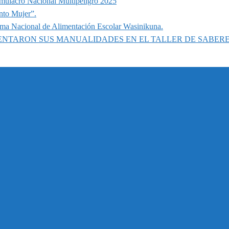
imulacro Nacional Multipeligro 2025
nto Mujer”.
ama Nacional de Alimentación Escolar Wasinikuna.
SENTARON SUS MANUALIDADES EN EL TALLER DE SABER