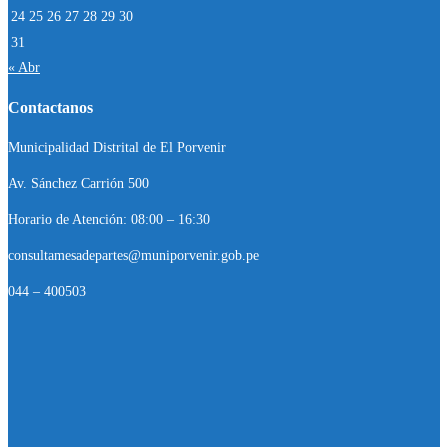
24
25
26
27
28
29
30
31
« Abr
Contactanos
Municipalidad Distrital de El Porvenir
Av. Sánchez Carrión 500
Horario de Atención: 08:00 – 16:30
consultamesadepartes@muniporvenir.gob.pe
044 – 400503