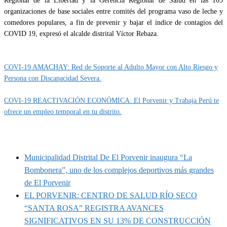
Regional de la Libertad y la Gerencia Regional de Salud en las 105
organizaciones de base sociales entre comités del programa vaso de leche y
comedores populares, a fin de prevenir y bajar el índice de contagios del
COVID 19, expresó el alcalde distrital Víctor Rebaza.
Categoría
IMPORTANTE
COVI-19 AMACHAY: Red de Soporte al Adulto Mayor con Alto Riesgo y
Persona con Discapacidad Severa.
COVI-19 REACTIVACIÓN ECONÓMICA: El Porvenir y Trabaja Perú te
ofrece un empleo temporal en tu distrito.
MUNIPORVENIR INFORMA
Municipalidad Distrital De El Porvenir inaugura “La
Bombonera”, uno de los complejos deportivos más grandes
de El Porvenir
EL PORVENIR: CENTRO DE SALUD RÍO SECO
“SANTA ROSA” REGISTRA AVANCES
SIGNIFICATIVOS EN SU 13% DE CONSTRUCCIÓN