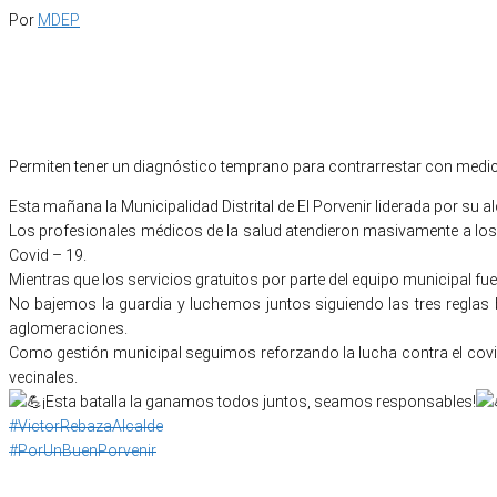
Por
MDEP
Permiten tener un diagnóstico temprano para contrarrestar con medic
Esta mañana la Municipalidad Distrital de El Porvenir liderada por su a
Los profesionales médicos de la salud atendieron masivamente a los p
Covid – 19.
Mientras que los servicios gratuitos por parte del equipo municipal fue
No bajemos la guardia y luchemos juntos siguiendo las tres reglas b
aglomeraciones.
Como gestión municipal seguimos reforzando la lucha contra el covid
vecinales.
¡Esta batalla la ganamos todos juntos, seamos responsables!
#VictorRebazaAlcalde
#PorUnBuenPorvenir
Categoría
IMPORTANTE