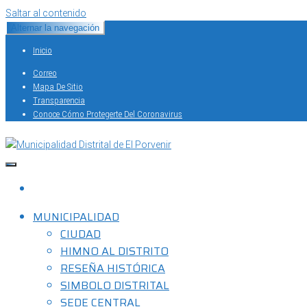
Saltar al contenido
Alternar la navegación
Inicio
Correo
Mapa De Sitio
Transparencia
Conoce Cómo Protegerte Del Coronavirus
Capital del Calzado Peruano
Municipalidad Distrital de El Porvenir
MUNICIPALIDAD
CIUDAD
HIMNO AL DISTRITO
RESEÑA HISTÓRICA
SIMBOLO DISTRITAL
SEDE CENTRAL