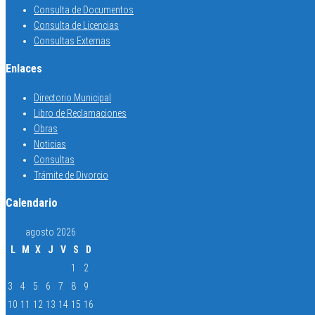
Consulta de Documentos
Consulta de Licencias
Consultas Externas
Enlaces
Directorio Municipal
Libro de Reclamaciones
Obras
Noticias
Consultas
Trámite de Divorcio
Calendario
agosto 2026
L
M
X
J
V
S
D
1
2
3
4
5
6
7
8
9
10
11
12
13
14
15
16