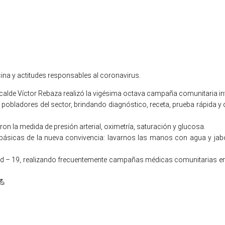
ina y actitudes responsables al coronavirus.
lcalde Víctor Rebaza realizó la vigésima octava campaña comunitaria integr
obladores del sector, brindando diagnóstico, receta, prueba rápida y 
ron la medida de presión arterial, oximetría, saturación y glucosa.
ásicas de la nueva convivencia: lavarnos las manos con agua y jabón,
 – 19, realizando frecuentemente campañas médicas comunitarias en los