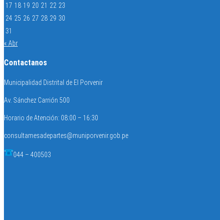
17
18
19
20
21
22
23
24
25
26
27
28
29
30
31
« Abr
Contactanos
Municipalidad Distrital de El Porvenir
Av. Sánchez Carrión 500
Horario de Atención: 08:00 – 16:30
consultamesadepartes@muniporvenir.gob.pe
044 – 400503