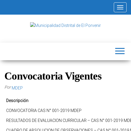
Altern
Municipalidad
Capital
del
Distrital de El
Calzado
Peruano
Porvenir
Convocatoria Vigentes
Por
MDEP
Descripción
CONVOCATORIA CAS N° 001-2019 MDEP
RESULTADOS DE EVALUACION CURRICULAR – CAS N° 001-2019 MD
CUADRO DE ABSOLUCION DE OBSERVACIONES – CAS N° 001-2019