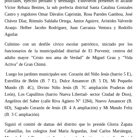
policiales, ejército peruano y serenazgo. Estuvieron presentes el alcalde
Víctor Rebaza Benites, la sub prefecta distrital Santa Catalina Gonzales
Castro y regidores Omar Dávalos Capristán, Rosa Paredes Gamboa, José
Chávez Díaz, Rómulo Saldaña Ortega, Junior Aguirre, Arístides Valverde
Araujo. Helber Jacobo Rodríguez, Juan Carranza Ventura y Rodolfo
Aguilar.
Culmino con un desfile cívico escolar patriótico, iniciado por los
funcionarios de la municipalidad distrital de El Porvenir, centros del
adulto mayor “Cristo nos ama de Verdad” de Miguel Grau y “Vida
Activa” de Gran Chimú.
Luego los jardines municipales son: Corazón del Niño Jesús (barrio 5 E),
Estrellita de Belén (B. 7 E), Dulce Amanecer (B. 5 D), Mi Pequeño
Mundo (B. 4C), Divino Niño Jesús (B. 7C ampliación Praderas del
León), Los Capullitos (barrio Nueva Libertad- sector Ciudad de Dios),
Angelitos del Saber (calle Riva Agüero N° 1284), Nuevo Amanecer (B.
6D), Sagrado Corazón de Jesús (B. 4 A ampliación) y Mi Mundo Feliz
(B. 3 C ampliación).
Siguió el comité de damas del distrito que lo preside Gloria Zapata
Cabanillas, los colegios José María Arguedas, José Carlos Mariátegui,