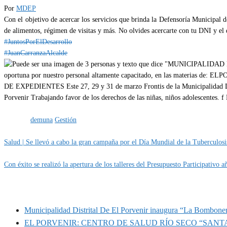
Por
MDEP
Con el objetivo de acercar los servicios que brinda la Defensoría Municipal 
de alimentos, régimen de visitas y más. No olvides acercarte con tu DNI y el 
#JuntosPorElDesarrollo
#JuanCarranzaAlcalde
Categoría
IMPORTANTE
Etiquetas
demuna
Gestión
Salud | Se llevó a cabo la gran campaña por el Día Mundial de la Tuberculosi
Con éxito se realizó la apertura de los talleres del Presupuesto Participativo a
MUNIPORVENIR INFORMA
Municipalidad Distrital De El Porvenir inaugura “La Bomboner
EL PORVENIR: CENTRO DE SALUD RÍO SECO “SANT