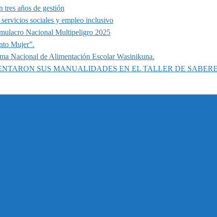
 tres años de gestión
servicios sociales y empleo inclusivo
imulacro Nacional Multipeligro 2025
nto Mujer”.
ama Nacional de Alimentación Escolar Wasinikuna.
SENTARON SUS MANUALIDADES EN EL TALLER DE SABER