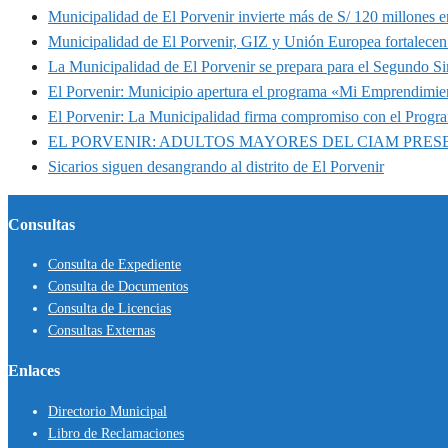
Municipalidad de El Porvenir invierte más de S/ 120 millones en
Municipalidad de El Porvenir, GIZ y Unión Europea fortalecen 
La Municipalidad de El Porvenir se prepara para el Segundo S
El Porvenir: Municipio apertura el programa «Mi Emprendimie
El Porvenir: La Municipalidad firma compromiso con el Progr
EL PORVENIR: ADULTOS MAYORES DEL CIAM PRE
Sicarios siguen desangrando al distrito de El Porvenir
Consultas
Consulta de Expediente
Consulta de Documentos
Consulta de Licencias
Consultas Externas
Enlaces
Directorio Municipal
Libro de Reclamaciones