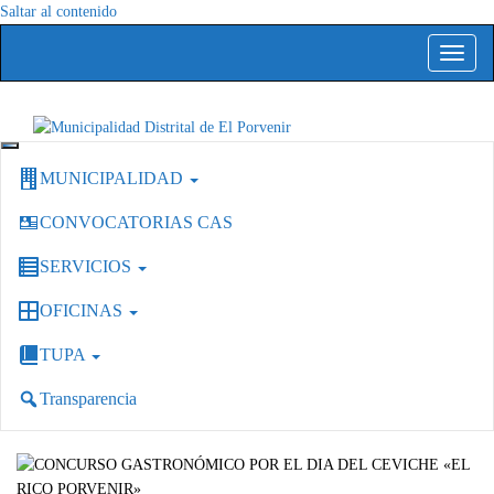
Saltar al contenido
Alterna
la
navega
Capital del Calzado Peruano
Municipalidad Distrital de El Porvenir
MUNICIPALIDAD
CONVOCATORIAS CAS
SERVICIOS
OFICINAS
TUPA
Transparencia