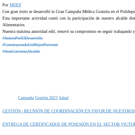
Por
MDEP
Con gran éxito se desarrolló la Gran Campaña Médica Gratuita en el Polidepor
Esta importante actividad contó con la participación de nuestro alcalde d
Alimentarios.
Nuestra máxima autoridad edil, renovó su compromiso en seguir trabajando y 
#JuntosPorElDesarrollo
#ConstruyendoUnMejorPorvenir
#JuanCarranzaAlcalde
Categoría
IMPORTANTE
Etiquetas
Campaña
Gestión 2023
Salud
GESTIÓN | REUNIÓN DE COORDINACIÓN EN FAVOR DE NUESTROS
ENTREGA DE CERTIFICADOS DE POSESIÓN EN EL SECTOR VICTO