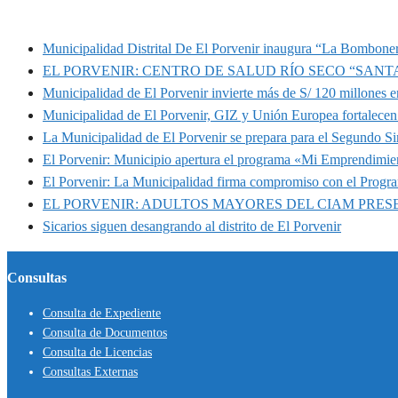
MUNIPORVENIR INFORMA
Municipalidad Distrital De El Porvenir inaugura “La Bomboner
EL PORVENIR: CENTRO DE SALUD RÍO SECO “SANT
Municipalidad de El Porvenir invierte más de S/ 120 millones en
Municipalidad de El Porvenir, GIZ y Unión Europea fortalecen 
La Municipalidad de El Porvenir se prepara para el Segundo S
El Porvenir: Municipio apertura el programa «Mi Emprendimie
El Porvenir: La Municipalidad firma compromiso con el Progr
EL PORVENIR: ADULTOS MAYORES DEL CIAM PRE
Sicarios siguen desangrando al distrito de El Porvenir
Consultas
Consulta de Expediente
Consulta de Documentos
Consulta de Licencias
Consultas Externas