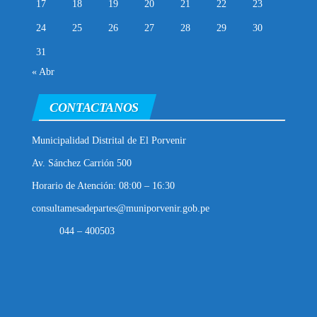
17
18
19
20
21
22
23
24
25
26
27
28
29
30
31
« Abr
CONTACTANOS
Municipalidad Distrital de El Porvenir
Av. Sánchez Carrión 500
Horario de Atención: 08:00 – 16:30
consultamesadepartes@muniporvenir.gob.pe
044 – 400503