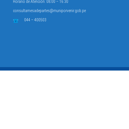
Horario de Atención: 08:00 – 16:30
consultamesadepartes@muniporvenir.gob.pe
044 – 400503
Municipalidad Distrital de El Porvenir
2025