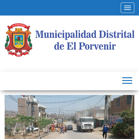
Alterna
Municipalidad
Capital
del
Distrital de El
Calzado
Peruano
Porvenir