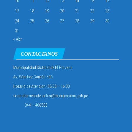
10
11
12
13
14
15
16
17
18
19
20
21
22
23
24
25
26
27
28
29
30
31
« Abr
CONTACTANOS
Municipalidad Distrital de El Porvenir
Av. Sánchez Carrión 500
Horario de Atención: 08:00 – 16:30
consultamesadepartes@muniporvenir.gob.pe
044 – 400503