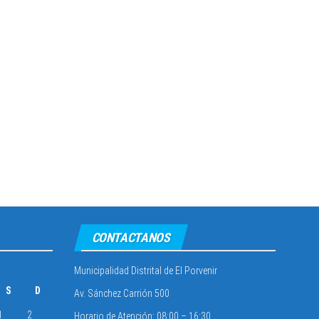
CONTACTANOS
Municipalidad Distrital de El Porvenir
S
D
Av. Sánchez Carrión 500
1
2
Horario de Atención: 08:00 – 16:30