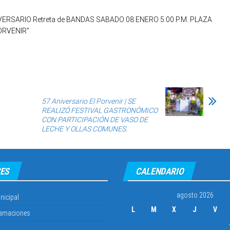
57 Aniversario El Porvenir | SE
REALIZÓ FESTIVAL GASTRONÓMICO
CON PARTICIPACIÓN DE VASO DE
LECHE Y OLLAS COMUNES.
ES
CALENDARIO
agosto 2026
nicipal
L
M
X
J
V
lamaciones