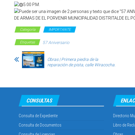
5:00 P.M.
Categoría
IMPORTANTE
Etiquetas
57 Aniversario
Obras | Primera piedra de la
reparación de pista, calle Wiracocha.
CONSULTAS
ENLAC
Consulta de Expediente
Directorio Mu
Consulta de Documentos
Libro de Rec
Consulta de Licencias
Obras