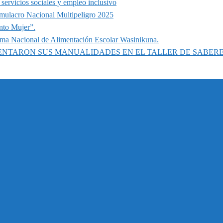
servicios sociales y empleo inclusivo
imulacro Nacional Multipeligro 2025
nto Mujer”.
ama Nacional de Alimentación Escolar Wasinikuna.
SENTARON SUS MANUALIDADES EN EL TALLER DE SABER