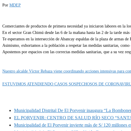
Por
MDEP
Comerciantes de productos de primera necesidad ya iniciaron labores en la los
En el sector Gran Chimú desde las 6 de la mañana hasta las 2 de la tarde más 
Te esperamos en la intersección de Abancay espaldas de la plaza de armas de 
Asimismo, exhortamos a la población a respetar las medidas sanitarias, como e
Apostemos por espacios con las correctas medidas sanitarias, que a su vez re
Categoría
IMPORTANTE
Nuestro alcalde Víctor Rebaza viene coordinando acciones intensivas para com
ESTUVIMOS ATENDIENDO CASOS SOSPECHOSOS DE CORONAVIRUS
MUNIPORVENIR INFORMA
Municipalidad Distrital De El Porvenir inaugura “La Bomboner
EL PORVENIR: CENTRO DE SALUD RÍO SECO “SANT
Municipalidad de El Porvenir invierte más de S/ 120 millones en