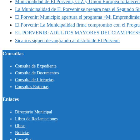
Municipalidad de El Porvenir, GIZ y Unión Europea fortalecen 
La Municipalidad de El Porvenir se prepara para el Segundo S
El Porvenir: Municipio apertura el programa «Mi Emprendimie
El Porvenir: La Municipalidad firma compromiso con el Progr
EL PORVENIR: ADULTOS MAYORES DEL CIAM PRE
Sicarios siguen desangrando al distrito de El Porvenir
Consultas
Consulta de Expediente
Consulta de Documentos
Consulta de Licencias
Consultas Externas
Enlaces
Directorio Municipal
Libro de Reclamaciones
Obras
Noticias
Consultas