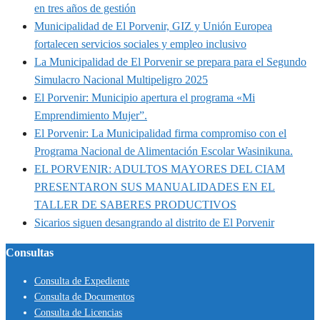
en tres años de gestión
Municipalidad de El Porvenir, GIZ y Unión Europea
fortalecen servicios sociales y empleo inclusivo
La Municipalidad de El Porvenir se prepara para el Segundo
Simulacro Nacional Multipeligro 2025
El Porvenir: Municipio apertura el programa «Mi
Emprendimiento Mujer”.
El Porvenir: La Municipalidad firma compromiso con el
Programa Nacional de Alimentación Escolar Wasinikuna.
EL PORVENIR: ADULTOS MAYORES DEL CIAM
PRESENTARON SUS MANUALIDADES EN EL
TALLER DE SABERES PRODUCTIVOS
Sicarios siguen desangrando al distrito de El Porvenir
Consultas
Consulta de Expediente
Consulta de Documentos
Consulta de Licencias