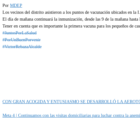
Por
MDEP
Los vecinos del distrito asistieron a los puntos de vacunación ubicados en la
El día de mañana continuará la inmunización, desde las 9 de la mañana hasta la
Tener en cuenta que es importante la primera vacuna para los pequeños de casa
#JuntosPorLaSalud
#PorUnBuenPorvenir
#VictorRebazaAlcalde
Categoría
IMPORTANTE
CON GRAN ACOGIDA Y ENTUSIASMO SE DESARROLLÓ LA AEROTÓ
Meta 4 | Continuamos con las visitas domiciliarias para luchar contra la anemi
MUNIPORVENIR INFORMA