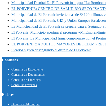
Municipalidad Distrital De El Porvenir inaugura “La Bomboner
EL PORVENIR: CENTRO DE SALUD RÍO SECO “SANT
Municipalidad de El Porvenir invierte más de S/ 120 millones en
Municipalidad de El Porvenir, GIZ y Unión Europea fortalecen 
La Municipalidad de El Porvenir se prepara para el Segundo S
El Porvenir: Municipio apertura el programa «Mi Emprendimie
El Porvenir: La Municipalidad firma compromiso con el Progr
EL PORVENIR: ADULTOS MAYORES DEL CIAM PRE
Sicarios siguen desangrando al distrito de El Porvenir
Consultas
Consulta de Expediente
Consulta de Documentos
Consulta de Licencias
Consultas Externas
Enlaces
Directorio Municipal