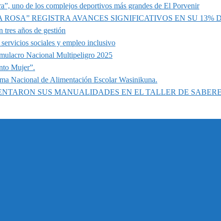
a”, uno de los complejos deportivos más grandes de El Porvenir
A ROSA” REGISTRA AVANCES SIGNIFICATIVOS EN SU 13%
 tres años de gestión
servicios sociales y empleo inclusivo
imulacro Nacional Multipeligro 2025
nto Mujer”.
ama Nacional de Alimentación Escolar Wasinikuna.
SENTARON SUS MANUALIDADES EN EL TALLER DE SABER