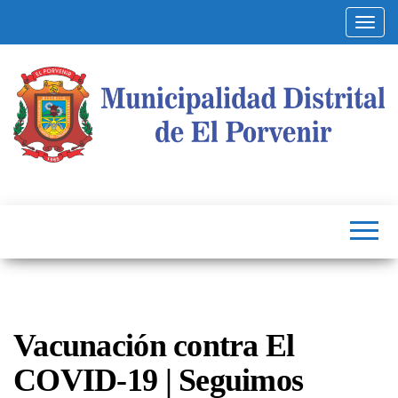
Altern
Municipalidad
Capital
del
Distrital de El
Calzado
Peruano
Porvenir
Vacunación contra El
COVID-19 | Seguimos