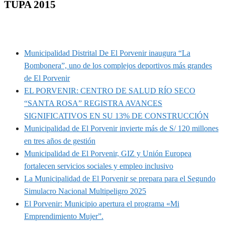
TUPA 2015
MUNIPORVENIR INFORMA
Municipalidad Distrital De El Porvenir inaugura “La
Bombonera”, uno de los complejos deportivos más grandes
de El Porvenir
EL PORVENIR: CENTRO DE SALUD RÍO SECO
“SANTA ROSA” REGISTRA AVANCES
SIGNIFICATIVOS EN SU 13% DE CONSTRUCCIÓN
Municipalidad de El Porvenir invierte más de S/ 120 millones
en tres años de gestión
Municipalidad de El Porvenir, GIZ y Unión Europea
fortalecen servicios sociales y empleo inclusivo
La Municipalidad de El Porvenir se prepara para el Segundo
Simulacro Nacional Multipeligro 2025
El Porvenir: Municipio apertura el programa «Mi
Emprendimiento Mujer”.