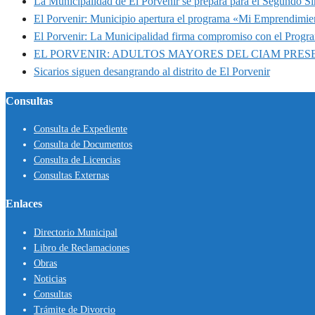
La Municipalidad de El Porvenir se prepara para el Segundo S
El Porvenir: Municipio apertura el programa «Mi Emprendimie
El Porvenir: La Municipalidad firma compromiso con el Progr
EL PORVENIR: ADULTOS MAYORES DEL CIAM PRE
Sicarios siguen desangrando al distrito de El Porvenir
Consultas
Consulta de Expediente
Consulta de Documentos
Consulta de Licencias
Consultas Externas
Enlaces
Directorio Municipal
Libro de Reclamaciones
Obras
Noticias
Consultas
Trámite de Divorcio