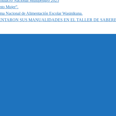
imulacro Nacional Multipeligro 2025
nto Mujer”.
ama Nacional de Alimentación Escolar Wasinikuna.
SENTARON SUS MANUALIDADES EN EL TALLER DE SABER