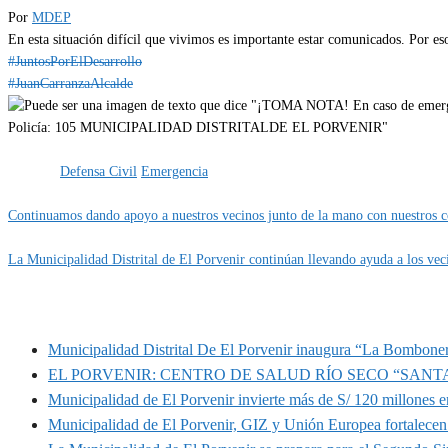
Por
MDEP
En esta situación difícil que vivimos es importante estar comunicados. Por e
#JuntosPorElDesarrollo
#JuanCarranzaAlcalde
Categoría
IMPORTANTE
Etiquetas
Defensa Civil
Emergencia
Continuamos dando apoyo a nuestros vecinos junto de la mano con nuestros c
La Municipalidad Distrital de El Porvenir continúan llevando ayuda a los vec
MUNIPORVENIR INFORMA
Municipalidad Distrital De El Porvenir inaugura “La Bomboner
EL PORVENIR: CENTRO DE SALUD RÍO SECO “SANT
Municipalidad de El Porvenir invierte más de S/ 120 millones en
Municipalidad de El Porvenir, GIZ y Unión Europea fortalecen 