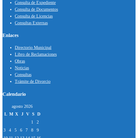
Consulta de Expediente
Consulta de Documentos
Consulta de Licencias
Consultas Externas
Enlaces
Directorio Municipal
Libro de Reclamaciones
Obras
Noticias
Consultas
Trámite de Divorcio
Calendario
agosto 2026
L
M
X
J
V
S
D
1
2
3
4
5
6
7
8
9