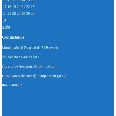
10
11
12
13
14
15
16
17
18
19
20
21
22
23
24
25
26
27
28
29
30
31
« Abr
Contactanos
Municipalidad Distrital de El Porvenir
Av. Sánchez Carrión 500
Horario de Atención: 08:00 – 16:30
consultamesadepartes@muniporvenir.gob.pe
044 – 400503