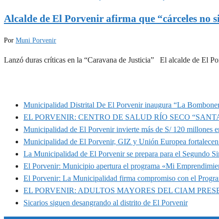
Alcalde de El Porvenir afirma que “cárceles no si
Por
Muni Porvenir
Lanzó duras críticas en la “Caravana de Justicia” El alcalde de El 
MUNIPORVENIR INFORMA
Municipalidad Distrital De El Porvenir inaugura “La Bomboner
EL PORVENIR: CENTRO DE SALUD RÍO SECO “SANT
Municipalidad de El Porvenir invierte más de S/ 120 millones en
Municipalidad de El Porvenir, GIZ y Unión Europea fortalecen 
La Municipalidad de El Porvenir se prepara para el Segundo S
El Porvenir: Municipio apertura el programa «Mi Emprendimie
El Porvenir: La Municipalidad firma compromiso con el Progr
EL PORVENIR: ADULTOS MAYORES DEL CIAM PRE
Sicarios siguen desangrando al distrito de El Porvenir