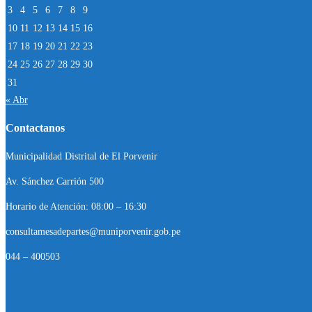
3
4
5
6
7
8
9
10
11
12
13
14
15
16
17
18
19
20
21
22
23
24
25
26
27
28
29
30
31
« Abr
Contactanos
Municipalidad Distrital de El Porvenir
Av. Sánchez Carrión 500
Horario de Atención: 08:00 – 16:30
consultamesadepartes@muniporvenir.gob.pe
044 – 400503