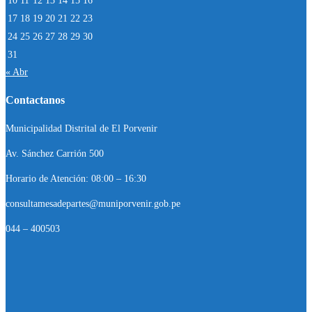
10
11
12
13
14
15
16
17
18
19
20
21
22
23
24
25
26
27
28
29
30
31
« Abr
Contactanos
Municipalidad Distrital de El Porvenir
Av. Sánchez Carrión 500
Horario de Atención: 08:00 – 16:30
consultamesadepartes@muniporvenir.gob.pe
044 – 400503