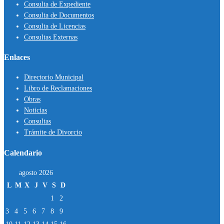
Consulta de Expediente
Consulta de Documentos
Consulta de Licencias
Consultas Externas
Enlaces
Directorio Municipal
Libro de Reclamaciones
Obras
Noticias
Consultas
Trámite de Divorcio
Calendario
agosto 2026
L
M
X
J
V
S
D
1
2
3
4
5
6
7
8
9