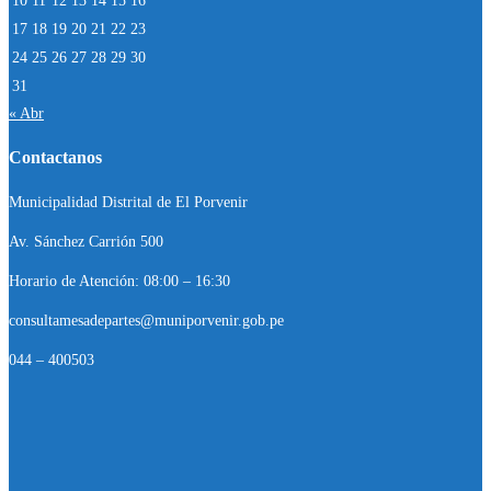
10
11
12
13
14
15
16
17
18
19
20
21
22
23
24
25
26
27
28
29
30
31
« Abr
Contactanos
Municipalidad Distrital de El Porvenir
Av. Sánchez Carrión 500
Horario de Atención: 08:00 – 16:30
consultamesadepartes@muniporvenir.gob.pe
044 – 400503