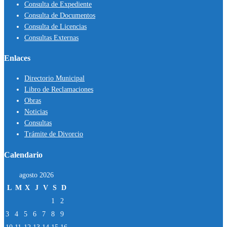
Consulta de Expediente
Consulta de Documentos
Consulta de Licencias
Consultas Externas
Enlaces
Directorio Municipal
Libro de Reclamaciones
Obras
Noticias
Consultas
Trámite de Divorcio
Calendario
agosto 2026
L
M
X
J
V
S
D
1
2
3
4
5
6
7
8
9