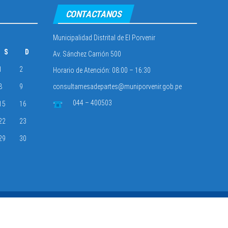
CONTACTANOS
Municipalidad Distrital de El Porvenir
S
D
Av. Sánchez Carrión 500
1
2
Horario de Atención: 08:00 – 16:30
8
9
consultamesadepartes@muniporvenir.gob.pe
044 – 400503
15
16
22
23
29
30