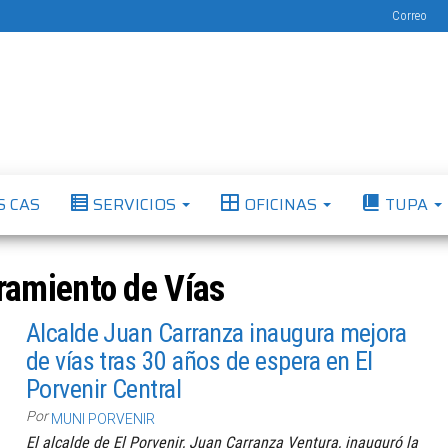
Correo
Municipalidad
Capital
del
Distrital de El
Calzado
Peruano
Porvenir
S CAS
SERVICIOS
OFICINAS
TUPA
ramiento de Vías
Alcalde Juan Carranza inaugura mejora
de vías tras 30 años de espera en El
Porvenir Central
Por
MUNI PORVENIR
El alcalde de El Porvenir, Juan Carranza Ventura, inauguró la