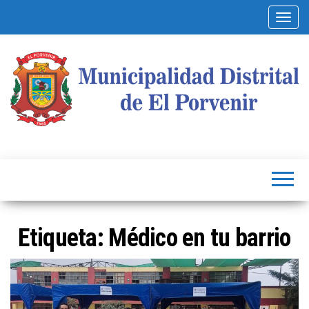
Alterna
Municipalidad
Capital
del
Distrital de El
Calzado
Peruano
Porvenir
Etiqueta:
Médico en tu barrio