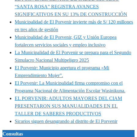
“SANTA ROSA” REGISTRA AVANCES
SIGNIFICATIVOS EN SU 13% DE CONSTRUCCIÓN
Municipalidad de El Porvenir invierte más de S/ 120 millones
en tres años de gestión
Municipalidad de El Porvenir, GIZ y Unión Europea
fortalecen servicios sociales y empleo inclusivo
La Municipalidad de El Porvenir se prepara para el Segundo
Simulacro Nacional Multipeligro 2025
El Porvenir: Municipio apertura el programa «Mi
Emprendimiento Mujer”.
El Porvenir: La Municipalidad firma compromiso con el
Programa Nacional de Alimentación Escolar Wasinikuna.
EL PORVENIR: ADULTOS MAYORES DEL CIAM
PRESENTARON SUS MANUALIDADES EN EL
TALLER DE SABERES PRODUCTIVOS
Sicarios siguen desangrando al distrito de El Porvenir
Consultas