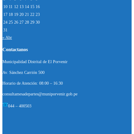
10
11
12
13
14
15
16
17
18
19
20
21
22
23
24
25
26
27
28
29
30
31
« Abr
Contactanos
Municipalidad Distrital de El Porvenir
Av. Sánchez Carrión 500
Horario de Atención: 08:00 – 16:30
consultamesadepartes@muniporvenir.gob.pe
044 – 400503