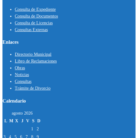
Consulta de Expediente
Consulta de Documentos
Consulta de Licencias
Consultas Externas
Enlaces
Directorio Municipal
Libro de Reclamaciones
Obras
Noticias
Consultas
Trámite de Divorcio
Calendario
agosto 2026
L
M
X
J
V
S
D
1
2
3
4
5
6
7
8
9