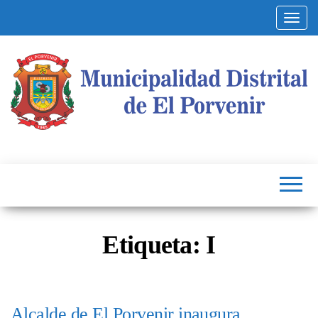
Altern
Municipalidad
Capital
del
Distrital de El
Calzado
Peruano
Porvenir
Etiqueta:
I
Alcalde de El Porvenir inaugura