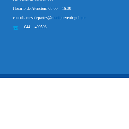
Horario de Atención: 08:00 – 16:30
consultamesadepartes@muniporvenir.gob.pe
044 – 400503
Municipalidad Distrital de El Porvenir
2025