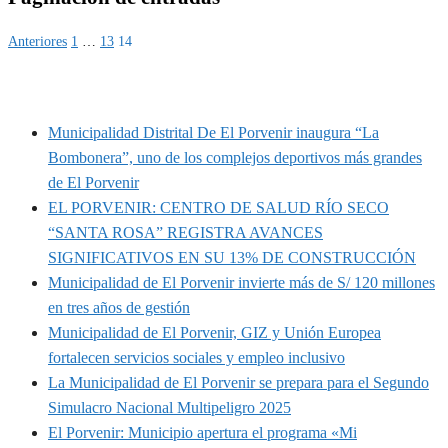
Anteriores
1
…
13
14
MUNIPORVENIR INFORMA
Municipalidad Distrital De El Porvenir inaugura “La
Bombonera”, uno de los complejos deportivos más grandes
de El Porvenir
EL PORVENIR: CENTRO DE SALUD RÍO SECO
“SANTA ROSA” REGISTRA AVANCES
SIGNIFICATIVOS EN SU 13% DE CONSTRUCCIÓN
Municipalidad de El Porvenir invierte más de S/ 120 millones
en tres años de gestión
Municipalidad de El Porvenir, GIZ y Unión Europea
fortalecen servicios sociales y empleo inclusivo
La Municipalidad de El Porvenir se prepara para el Segundo
Simulacro Nacional Multipeligro 2025
El Porvenir: Municipio apertura el programa «Mi