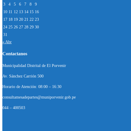
3
4
5
6
7
8
9
10
11
12
13
14
15
16
17
18
19
20
21
22
23
24
25
26
27
28
29
30
31
« Abr
Contactanos
Municipalidad Distrital de El Porvenir
Av. Sánchez Carrión 500
Horario de Atención: 08:00 – 16:30
consultamesadepartes@muniporvenir.gob.pe
044 – 400503