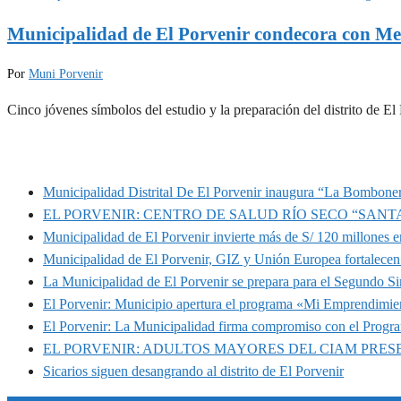
Municipalidad de El Porvenir condecora con Me
Por
Muni Porvenir
Cinco jóvenes símbolos del estudio y la preparación del distrito de 
MUNIPORVENIR INFORMA
Municipalidad Distrital De El Porvenir inaugura “La Bomboner
EL PORVENIR: CENTRO DE SALUD RÍO SECO “SANT
Municipalidad de El Porvenir invierte más de S/ 120 millones en
Municipalidad de El Porvenir, GIZ y Unión Europea fortalecen 
La Municipalidad de El Porvenir se prepara para el Segundo S
El Porvenir: Municipio apertura el programa «Mi Emprendimie
El Porvenir: La Municipalidad firma compromiso con el Progr
EL PORVENIR: ADULTOS MAYORES DEL CIAM PRE
Sicarios siguen desangrando al distrito de El Porvenir