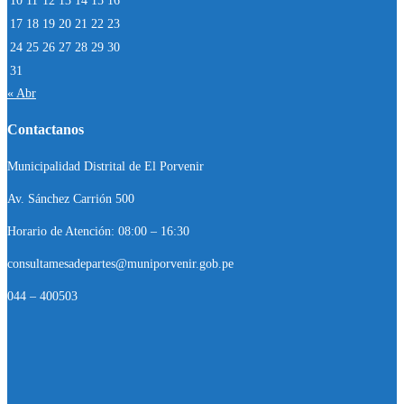
10
11
12
13
14
15
16
17
18
19
20
21
22
23
24
25
26
27
28
29
30
31
« Abr
Contactanos
Municipalidad Distrital de El Porvenir
Av. Sánchez Carrión 500
Horario de Atención: 08:00 – 16:30
consultamesadepartes@muniporvenir.gob.pe
044 – 400503