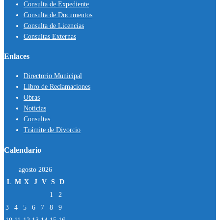
Consulta de Expediente
Consulta de Documentos
Consulta de Licencias
Consultas Externas
Enlaces
Directorio Municipal
Libro de Reclamaciones
Obras
Noticias
Consultas
Trámite de Divorcio
Calendario
agosto 2026
L
M
X
J
V
S
D
1
2
3
4
5
6
7
8
9