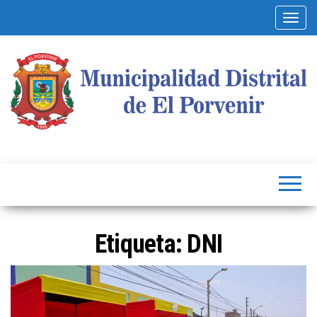
Alterna
Municipalidad
Capital
del
Distrital de El
Calzado
Peruano
Porvenir
Etiqueta:
DNI