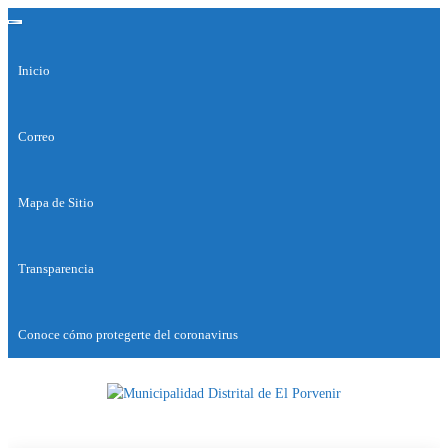
Saltar
Alternar la navegación
al
contenido
Inicio
Correo
Mapa de Sitio
Transparencia
Conoce cómo protegerte del coronavirus
Municipalidad
Capital
del