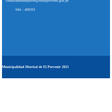
consultamesadepartes@muniporvenir.gob.pe
044 – 400503
Municipalidad Distrital de El Porvenir
2025