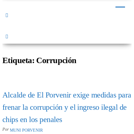
Distrital de El
Calzado
Peruano
Porvenir
Etiqueta:
Corrupción
Alcalde de El Porvenir exige medidas para
frenar la corrupción y el ingreso ilegal de
chips en los penales
Por
MUNI PORVENIR