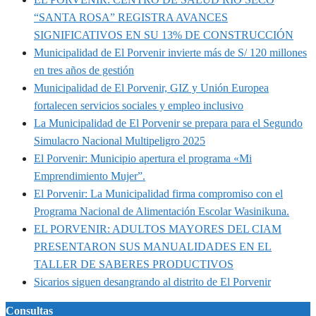
“SANTA ROSA” REGISTRA AVANCES
SIGNIFICATIVOS EN SU 13% DE CONSTRUCCIÓN
Municipalidad de El Porvenir invierte más de S/ 120 millones
en tres años de gestión
Municipalidad de El Porvenir, GIZ y Unión Europea
fortalecen servicios sociales y empleo inclusivo
La Municipalidad de El Porvenir se prepara para el Segundo
Simulacro Nacional Multipeligro 2025
El Porvenir: Municipio apertura el programa «Mi
Emprendimiento Mujer”.
El Porvenir: La Municipalidad firma compromiso con el
Programa Nacional de Alimentación Escolar Wasinikuna.
EL PORVENIR: ADULTOS MAYORES DEL CIAM
PRESENTARON SUS MANUALIDADES EN EL
TALLER DE SABERES PRODUCTIVOS
Sicarios siguen desangrando al distrito de El Porvenir
Consultas