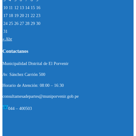
10
11
12
13
14
15
16
17
18
19
20
21
22
23
24
25
26
27
28
29
30
31
« Abr
Contactanos
Municipalidad Distrital de El Porvenir
Av. Sánchez Carrión 500
Horario de Atención: 08:00 – 16:30
consultamesadepartes@muniporvenir.gob.pe
044 – 400503