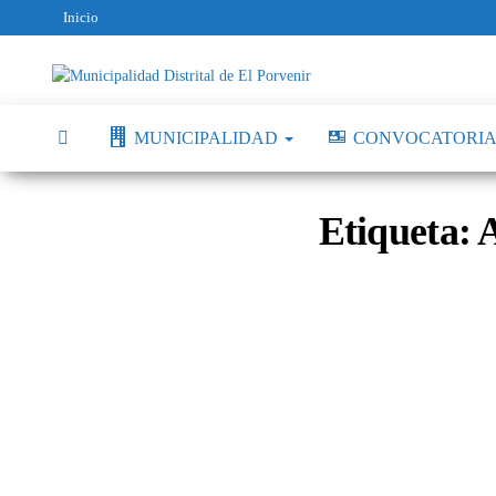
Inicio
Municipalidad
Capital
del
Distrital de El
Calzado
MUNICIPALIDAD
CONVOCATORIA
Peruano
Porvenir
Etiqueta:
A