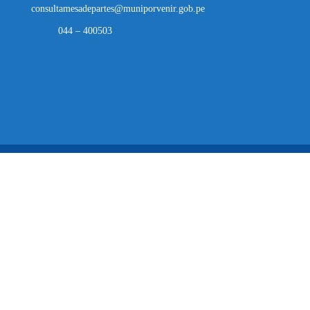
consultamesadepartes@muniporvenir.gob.pe
044 – 400503
Municipalidad Distrital de El Porvenir
2025