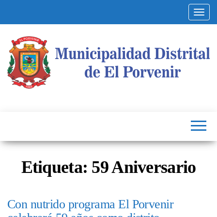
Altern
Municipalidad
Capital
del
Distrital de El
Calzado
Peruano
Porvenir
Etiqueta:
59 Aniversario
Con nutrido programa El Porvenir