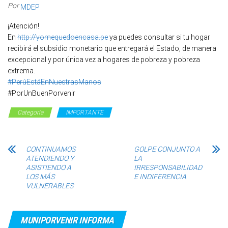
Por
MDEP
¡Atención!
En
http://yomequedoencasa.pe
ya puedes consultar si tu hogar
recibirá el subsidio monetario que entregará el Estado, de manera
excepcional y por única vez a hogares de pobreza y pobreza
extrema.
#PerúEstáEnNuestrasManos
#PorUnBuenPorvenir
Categoría
IMPORTANTE
CONTINUAMOS
GOLPE CONJUNTO A
ATENDIENDO Y
LA
ASISTIENDO A
IRRESPONSABILIDAD
LOS MÁS
E INDIFERENCIA
VULNERABLES
MUNIPORVENIR INFORMA