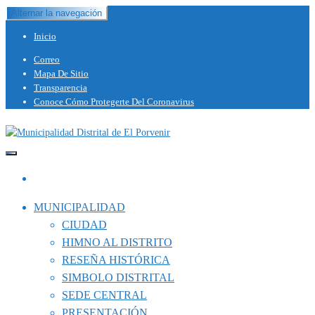
Alternar la navegación
Inicio
Correo
Mapa De Sitio
Transparencia
Conoce Cómo Protegerte Del Coronavirus
Capital del Calzado Peruano
Municipalidad Distrital de El Porvenir
MUNICIPALIDAD
CIUDAD
HIMNO AL DISTRITO
RESEÑA HISTÓRICA
SIMBOLO DISTRITAL
SEDE CENTRAL
PRESENTACIÓN