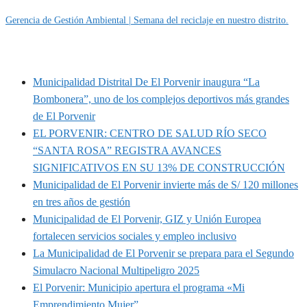
Gerencia de Gestión Ambiental | Semana del reciclaje en nuestro distrito.
MUNIPORVENIR INFORMA
Municipalidad Distrital De El Porvenir inaugura “La
Bombonera”, uno de los complejos deportivos más grandes
de El Porvenir
EL PORVENIR: CENTRO DE SALUD RÍO SECO
“SANTA ROSA” REGISTRA AVANCES
SIGNIFICATIVOS EN SU 13% DE CONSTRUCCIÓN
Municipalidad de El Porvenir invierte más de S/ 120 millones
en tres años de gestión
Municipalidad de El Porvenir, GIZ y Unión Europea
fortalecen servicios sociales y empleo inclusivo
La Municipalidad de El Porvenir se prepara para el Segundo
Simulacro Nacional Multipeligro 2025
El Porvenir: Municipio apertura el programa «Mi
Emprendimiento Mujer”.