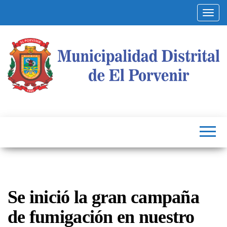
Altern
Municipalidad
Capital
del
Distrital de El
Calzado
Peruano
Porvenir
Se inició la gran campaña
de fumigación en nuestro