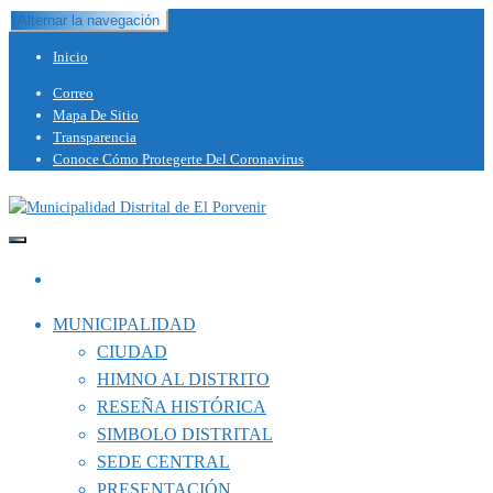
Alternar la navegación
Inicio
Correo
Mapa De Sitio
Transparencia
Conoce Cómo Protegerte Del Coronavirus
Capital del Calzado Peruano
Municipalidad Distrital de El Porvenir
MUNICIPALIDAD
CIUDAD
HIMNO AL DISTRITO
RESEÑA HISTÓRICA
SIMBOLO DISTRITAL
SEDE CENTRAL
PRESENTACIÓN