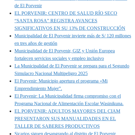
de El Porvenir
EL PORVENIR: CENTRO DE SALUD RÍO SECO
“SANTA ROSA” REGISTRA AVANCES
SIGNIFICATIVOS EN SU 13% DE CONSTRUCCIÓN
Municipalidad de El Porvenir invierte más de S/ 120 millones
en tres años de gestión
Municipalidad de El Porvenir, GIZ y Unión Europea
fortalecen servicios sociales y empleo inclusivo
La Municipalidad de El Porvenir se prepara para el Segundo
Simulacro Nacional Multipeligro 2025
El Porvenir: Municipio apertura el programa «Mi
Emprendimiento Mujer”.
El Porvenir: La Municipalidad firma compromiso con el
Programa Nacional de Alimentación Escolar Wasinikuna.
EL PORVENIR: ADULTOS MAYORES DEL CIAM
PRESENTARON SUS MANUALIDADES EN EL
TALLER DE SABERES PRODUCTIVOS
Sicarios siguen desangrando al distrito de El Porvenir