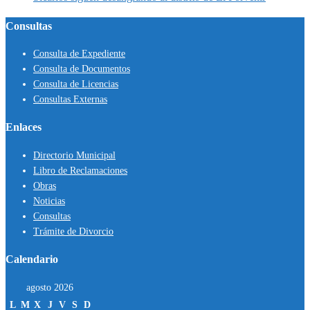
Consultas
Consulta de Expediente
Consulta de Documentos
Consulta de Licencias
Consultas Externas
Enlaces
Directorio Municipal
Libro de Reclamaciones
Obras
Noticias
Consultas
Trámite de Divorcio
Calendario
agosto 2026
L
M
X
J
V
S
D