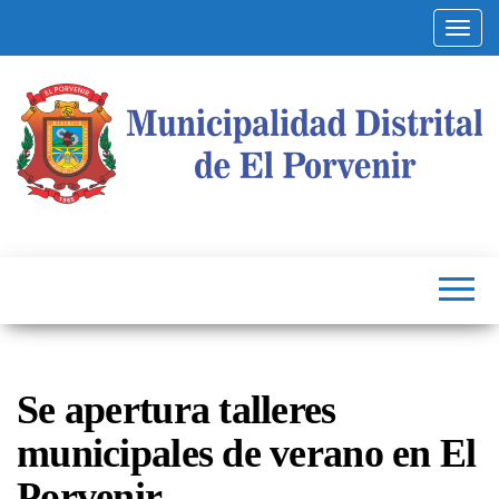
Altern
Municipalidad
Capital
del
Distrital de El
Calzado
Peruano
Porvenir
Se apertura talleres
municipales de verano en El
Porvenir.