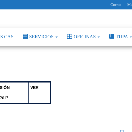
Correo
Ma
S CAS
SERVICIOS
OFICINAS
TUPA
SIÓN
VER
-2013