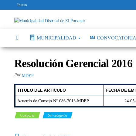
Inicio
Municipalidad
Capital
del
Distrital de El
Calzado
MUNICIPALIDAD
CONVOCATORIA
Peruano
Porvenir
Resolución Gerencial 2016
Por
MDEP
TITULO DEL ARTICULO
FECHA DE
EMI
Acuerdo de Consejo N° 086-2013-MDEP
24-05
Categoría
Sin categoría