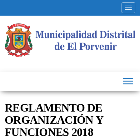
Altern
Municipalidad
Capital
del
Distrital de El
Calzado
Peruano
Porvenir
REGLAMENTO DE
ORGANIZACIÓN Y
FUNCIONES 2018