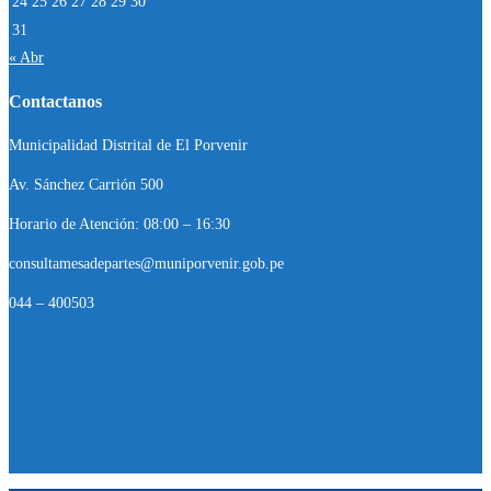
24
25
26
27
28
29
30
31
« Abr
Contactanos
Municipalidad Distrital de El Porvenir
Av. Sánchez Carrión 500
Horario de Atención: 08:00 – 16:30
consultamesadepartes@muniporvenir.gob.pe
044 – 400503