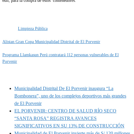
edil, para la compra de estos contenedores.
Categoría
Gestión Ambiental
IMPORTANTE
Etiquetas
Limpieza Pública
Alistan Gran Copa Municipalidad Distrital de El Porvenir
Programa Llamkasun Perú contratará 112 personas vulnerables de El
Porvenir
MUNIPORVENIR INFORMA
Municipalidad Distrital De El Porvenir inaugura “La
Bombonera”, uno de los complejos deportivos más grandes
de El Porvenir
EL PORVENIR: CENTRO DE SALUD RÍO SECO
“SANTA ROSA” REGISTRA AVANCES
SIGNIFICATIVOS EN SU 13% DE CONSTRUCCIÓN
Municipalidad de El Porvenir invierte más de S/ 120 millones