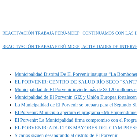
Categoría
IMPORTANTE
REACTIVACIÓN TRABAJA PERÚ-MDEP | CONTINUAMOS CON LAS I
REACTIVACIÓN TRABAJA PERÚ-MDEP | ACTIVIDADES DE INTERVE
MUNIPORVENIR INFORMA
Municipalidad Distrital De El Porvenir inaugura “La Bomboner
EL PORVENIR: CENTRO DE SALUD RÍO SECO “SANT
Municipalidad de El Porvenir invierte más de S/ 120 millones en
Municipalidad de El Porvenir, GIZ y Unión Europea fortalecen 
La Municipalidad de El Porvenir se prepara para el Segundo S
El Porvenir: Municipio apertura el programa «Mi Emprendimie
El Porvenir: La Municipalidad firma compromiso con el Progr
EL PORVENIR: ADULTOS MAYORES DEL CIAM PRE
Sicarios siguen desangrando al distrito de El Porvenir