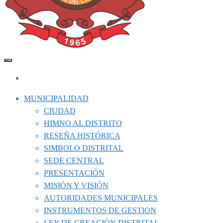
Capital del Calzado Peruano
Municipalidad Distrital de El Porvenir
MUNICIPALIDAD
CIUDAD
HIMNO AL DISTRITO
RESEÑA HISTÓRICA
SIMBOLO DISTRITAL
SEDE CENTRAL
PRESENTACIÓN
MISIÓN Y VISIÓN
AUTORIDADES MUNICIPALES
INSTRUMENTOS DE GESTION
LEY DE CREACIÓN DISTRITAL