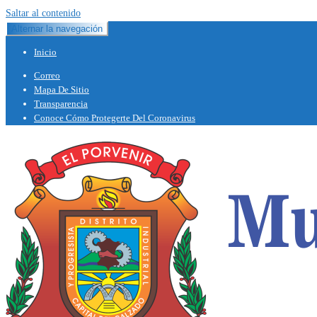
Saltar al contenido
Alternar la navegación
Inicio
Correo
Mapa De Sitio
Transparencia
Conoce Cómo Protegerte Del Coronavirus