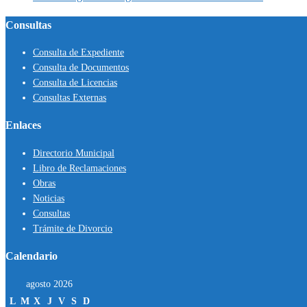
Consultas
Consulta de Expediente
Consulta de Documentos
Consulta de Licencias
Consultas Externas
Enlaces
Directorio Municipal
Libro de Reclamaciones
Obras
Noticias
Consultas
Trámite de Divorcio
Calendario
agosto 2026
L
M
X
J
V
S
D