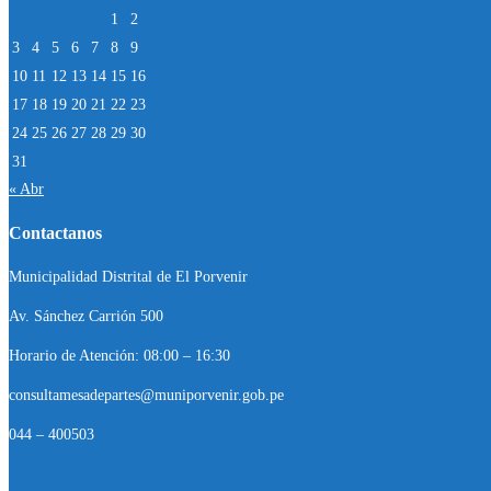
1
2
3
4
5
6
7
8
9
10
11
12
13
14
15
16
17
18
19
20
21
22
23
24
25
26
27
28
29
30
31
« Abr
Contactanos
Municipalidad Distrital de El Porvenir
Av. Sánchez Carrión 500
Horario de Atención: 08:00 – 16:30
consultamesadepartes@muniporvenir.gob.pe
044 – 400503