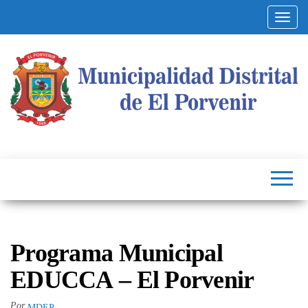
Altern
Municipalidad
Capital
del
Distrital de El
Calzado
Peruano
Porvenir
Programa Municipal
EDUCCA – El Porvenir
Por
MDEP