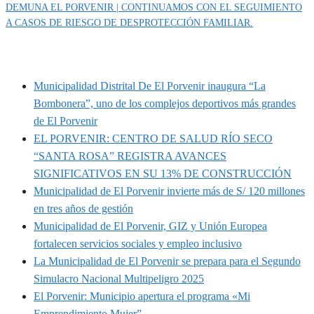
DEMUNA EL PORVENIR | CONTINUAMOS CON EL SEGUIMIENTO
A CASOS DE RIESGO DE DESPROTECCIÓN FAMILIAR.
MUNIPORVENIR INFORMA
Municipalidad Distrital De El Porvenir inaugura “La
Bombonera”, uno de los complejos deportivos más grandes
de El Porvenir
EL PORVENIR: CENTRO DE SALUD RÍO SECO
“SANTA ROSA” REGISTRA AVANCES
SIGNIFICATIVOS EN SU 13% DE CONSTRUCCIÓN
Municipalidad de El Porvenir invierte más de S/ 120 millones
en tres años de gestión
Municipalidad de El Porvenir, GIZ y Unión Europea
fortalecen servicios sociales y empleo inclusivo
La Municipalidad de El Porvenir se prepara para el Segundo
Simulacro Nacional Multipeligro 2025
El Porvenir: Municipio apertura el programa «Mi
Emprendimiento Mujer”.