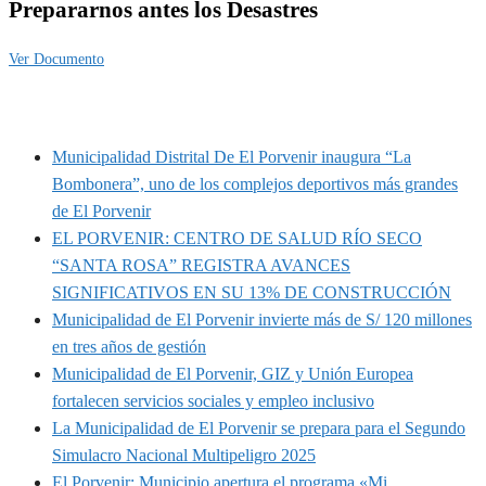
Prepararnos antes los Desastres
Ver Documento
MUNIPORVENIR INFORMA
Municipalidad Distrital De El Porvenir inaugura “La
Bombonera”, uno de los complejos deportivos más grandes
de El Porvenir
EL PORVENIR: CENTRO DE SALUD RÍO SECO
“SANTA ROSA” REGISTRA AVANCES
SIGNIFICATIVOS EN SU 13% DE CONSTRUCCIÓN
Municipalidad de El Porvenir invierte más de S/ 120 millones
en tres años de gestión
Municipalidad de El Porvenir, GIZ y Unión Europea
fortalecen servicios sociales y empleo inclusivo
La Municipalidad de El Porvenir se prepara para el Segundo
Simulacro Nacional Multipeligro 2025
El Porvenir: Municipio apertura el programa «Mi