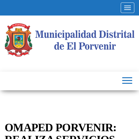
Altern
Municipalidad
Capital
del
Distrital de El
Calzado
Peruano
Porvenir
OMAPED PORVENIR: