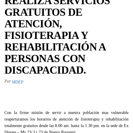
REALIZA SERVICIOS
GRATUITOS DE
ATENCIÓN,
FISIOTERAPIA Y
REHABILITACIÓN A
PERSONAS CON
DISCAPACIDAD.
Por
MDEP
Con la firme misión de servir a nuestra población mas vulnerable
reaperturamos los horarios de atención de fisioterapia y rehabilitación
totalmente gratuitos desde las 8:00 am. hasta la 1:30 pm. en la sede de Ex
Dinoes – Mz 23/ Lt 23 de Nuevo Porvenir.