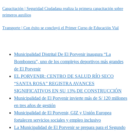
Capacitación | Seguridad Ciudadana realiza la primera capacitación sobre
primeros auxilios
Transporte | Con éxito se concluyó el Primer Curso de Educación Vial
MUNIPORVENIR INFORMA
Municipalidad Distrital De El Porvenir inaugura “La
Bombonera”, uno de los complejos deportivos más grandes
de El Porvenir
EL PORVENIR: CENTRO DE SALUD RÍO SECO
“SANTA ROSA” REGISTRA AVANCES
SIGNIFICATIVOS EN SU 13% DE CONSTRUCCIÓN
Municipalidad de El Porvenir invierte más de S/ 120 millones
en tres años de gestión
Municipalidad de El Porvenir, GIZ y Unión Europea
fortalecen servicios sociales y empleo inclusivo
La Municipalidad de El Porvenir se prepara para el Segundo