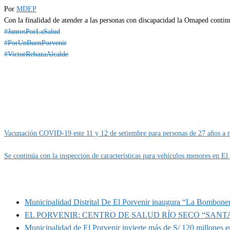
Por
MDEP
Con la finalidad de atender a las personas con discapacidad la Omaped continúa
#JuntosPorLaSalud
#PorUnBuenPorvenir
#VictorRebazaAlcalde
Categoría
IMPORTANTE
Vacunación COVID-19 este 11 y 12 de setiembre para personas de 27 años a 
Se continúa con la inspección de características para vehículos menores en El
MUNIPORVENIR INFORMA
Municipalidad Distrital De El Porvenir inaugura “La Bomboner
EL PORVENIR: CENTRO DE SALUD RÍO SECO “SANT
Municipalidad de El Porvenir invierte más de S/ 120 millones en