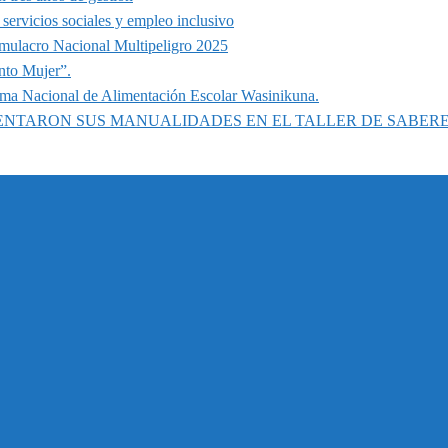
servicios sociales y empleo inclusivo
imulacro Nacional Multipeligro 2025
nto Mujer”.
ama Nacional de Alimentación Escolar Wasinikuna.
SENTARON SUS MANUALIDADES EN EL TALLER DE SABER