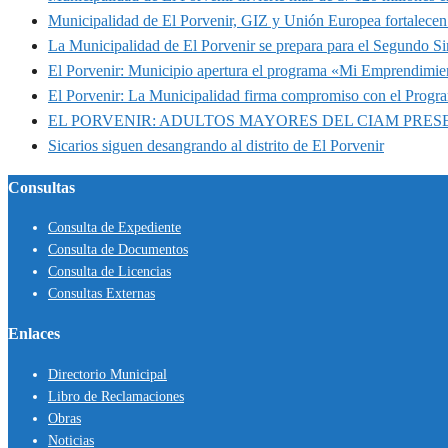
Municipalidad de El Porvenir, GIZ y Unión Europea fortalecen 
La Municipalidad de El Porvenir se prepara para el Segundo S
El Porvenir: Municipio apertura el programa «Mi Emprendimie
El Porvenir: La Municipalidad firma compromiso con el Progr
EL PORVENIR: ADULTOS MAYORES DEL CIAM PRE
Sicarios siguen desangrando al distrito de El Porvenir
Consultas
Consulta de Expediente
Consulta de Documentos
Consulta de Licencias
Consultas Externas
Enlaces
Directorio Municipal
Libro de Reclamaciones
Obras
Noticias